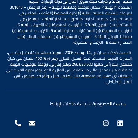
تنظيم
،
رقابة وإشراف
هيئة سوق المال
في دولة الإمارات العربية
المتحدة
(“الهيئة”)
.
ضمان مرخصة وخاضعة للهيئة – رقم الترخيص – 301043
لمزاولة الأنشطة المالية التالية:
(أ) إدارة المحافظ (الفئة 2- التعامل في
الاستثمار)؛ (ب) ادارة استثمارات صناديق الاستثمار (الفئة 2- التعامل في
الاستثمار)؛ (ت) الترويج (الفئة 5- الترتيب و المشورة) ؛(ث) التعريف (الفئة 5-
الترتيب و المشورة) ؛(ج) الاستشارات المالية (الفئة 5- الترتيب و المشورة) ؛(ح)
مستشار الإدراج (الفئة 5- الترتيب و المشورة).
و (خ) المستشار المالي (مدير
الاصدار) (الفئة 5- الترتيب و المشورة).
تأسست شركة ضمان في 14 نوفمبر 2006 كشركة مساهمة خاصة بإمارة دبي،
الإمارات العربية المتحدة، تحت السجل التجاري رقم 1001646. ضمان هي كيان
مستقل، يبلغ رأس مالها 268,823,500 درهم إماراتي. ووفقاً لتوجيهات الهيئة،
تحتفظ ضمان بمعدل عالي من كفاية رأس المال و الذي يوفر بدوره القدرة على
استيعاب أي خسائر غير متوقعة، ذلك أيضاً من خلال توافر قدر كبير من رأس
المال الإحتياطي.
سياسة الخصوصية
سياسة ملفات الإرتباط
|