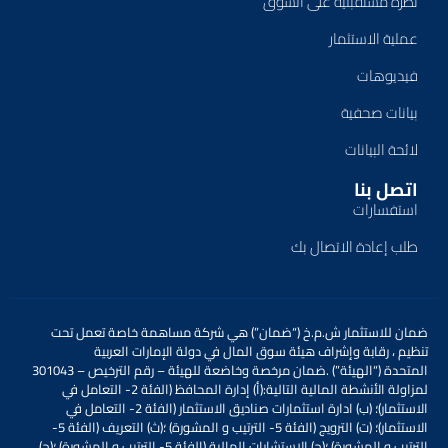
نظرة مستقبلية على السوق
عملية الاستثمار
فيديوهات
بيانات صحفية
لائحة البيانات
اتصل بنا
استفسارات
طلب إعادة الاتصال بك
ضمان للاستثمار ش.م.خ (“ضمان”) هي شركة مساهمة خاصة تعمل تحت
تنظيم
،
رقابة وإشراف
هيئة سوق المال
في دولة الإمارات العربية
المتحدة
(“الهيئة”)
.
ضمان مرخصة وخاضعة للهيئة – رقم الترخيص – 301043
لمزاولة الأنشطة المالية التالية:
(أ) إدارة المحافظ (الفئة 2- التعامل في
الاستثمار)؛ (ب) ادارة استثمارات صناديق الاستثمار (الفئة 2- التعامل في
الاستثمار)؛ (ت) الترويج (الفئة 5- الترتيب و المشورة) ؛(ث) التعريف (الفئة 5-
الترتيب و المشورة) ؛(ج) الاستشارات المالية (الفئة 5- الترتيب و المشورة) ؛(ح)