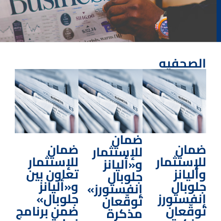
الصحفيه
ضمان
ضمان
ضمان
للإستثمار
للإستثمار
للإستثمار
و«أليانز
وأليانز
تعاون بين
جلوبال
جلوبال
و«أليانز
إنفستورز»
إنفستورز
جلوبال»
توقّعان
توقّعان
ضمن برنامج
مذكرة