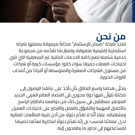
من نحن
تتتخذ شركة “ضمان للإستثمار” مكانةً مرموقة بصفتها شركة
استثمارية إقليمية متفوقة، وتتميَّز بما تقدِّمه من مجموعة
خدمية شاملة تضم كافة الخدمات المالية غير المصرفية التي تلبي
احتياجات العملاء جميعًا سواءَ كانوا مؤسسات كبيرة أو شركات
من مستوى الشركات الصغيرة والمتوسطة أو أفرادًا من أصحاب
الثروات الكبيرة.
يتجلَّى هدفنا واسع النطاق بأن نأخذ على عاتقنا الوصول إلى
مكانةً نتولَّى فيها دورًا محوري في اقتصاد العالم العربي الجديد
المزدهر، منطلقين في سبيل ذلك من دوافعنا بالالتزام الراسخ
بالأخلاق المهنية والتفوُّق بالعمل والتركيز على احتياجات العميل
ومتطلباته، علمًا أنَّنا لا نقدِّم حلولًا من أجل تلبية التطلُعات المالية
لدى عملائنا فحسب؛ بل إنَّنا نقدِّم حلولًا ابتكارية نعدِّها خصيصًا
لمساعدتهم في تجاوز ما يطمحون إليه.