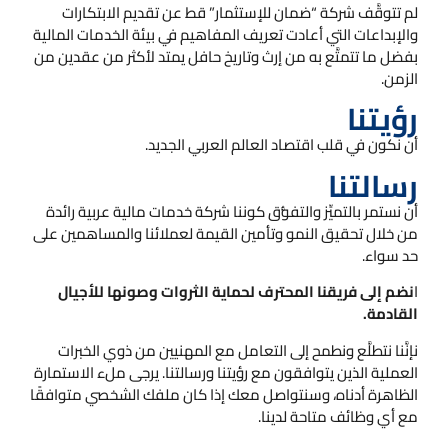
لم تتوقَّف شركة “ضمان للإستثمار” قط عن تقديم الابتكارات
والإبداعات التي أعادت تعريف المفاهيم في بيئة الخدمات المالية
بفضل ما تتمتَّع به من إرث وتاريخ حافل يمتد لأكثر من عقدين من
الزمن.
رؤيتنا
أن نكون في قلب اقتصاد العالم العربي الجديد.
رسالتنا
أن نستمر بالتميِّز والتفوُّق كوننا شركة خدمات مالية عربية رائدة
من خلال تحقيق النمو وتأمين القيمة لعملائنا والمساهمين على
حد سواء.
ا
نضم إلى فريقنا المحترف لحماية الثروات وصونها للأجيال
القادمة.
نإنَّنا نتطلَّع ونطمح إلى التعامل مع المهنيين من ذوي الخبرات
العملية الذين يتوافقون مع رؤيتنا ورسالتنا. يرجى ملء الاستمارة
الظاهرة أدناه، وسنتواصل معك إذا كان ملفك الشخصي متوافقًا
مع أي وظائف متاحة لدينا.