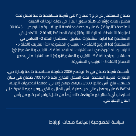
ضمان للاستثمار ش.م.خ (“ضمان”) هي شركة مساهمة خاصة تعمل تحت
تنظيم
،
رقابة وإشراف
هيئة سوق المال
في دولة الإمارات العربية
المتحدة
(“الهيئة”)
.
ضمان مرخصة وخاضعة للهيئة – رقم الترخيص – 301043
لمزاولة الأنشطة المالية التالية:
(أ) إدارة المحافظ (الفئة 2- التعامل في
الاستثمار)؛ (ب) ادارة استثمارات صناديق الاستثمار (الفئة 2- التعامل في
الاستثمار)؛ (ت) الترويج (الفئة 5- الترتيب و المشورة) ؛(ث) التعريف (الفئة 5-
الترتيب و المشورة) ؛(ج) الاستشارات المالية (الفئة 5- الترتيب و المشورة) ؛(ح)
مستشار الإدراج (الفئة 5- الترتيب و المشورة).
و (خ) المستشار المالي (مدير
الاصدار) (الفئة 5- الترتيب و المشورة).
تأسست شركة ضمان في 14 نوفمبر 2006 كشركة مساهمة خاصة بإمارة دبي،
الإمارات العربية المتحدة، تحت السجل التجاري رقم 1001646. ضمان هي كيان
مستقل، يبلغ رأس مالها 268,823,500 درهم إماراتي. ووفقاً لتوجيهات الهيئة،
تحتفظ ضمان بمعدل عالي من كفاية رأس المال و الذي يوفر بدوره القدرة على
استيعاب أي خسائر غير متوقعة، ذلك أيضاً من خلال توافر قدر كبير من رأس
المال الإحتياطي.
سياسة الخصوصية
سياسة ملفات الإرتباط
|