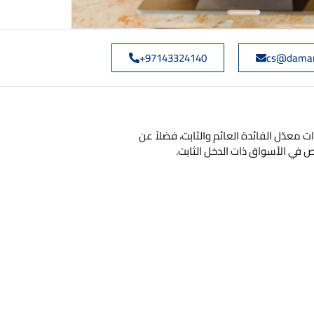
97143324140+
cs@daman
معدّل الفائدة العائم والثابت، فضلاً عن
 في الأسواق ذات الدخل الثابت.