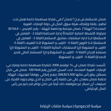
ضمان للاستثمار ش.م.خ (“ضمان”) هي شركة مساهمة خاصة تعمل تحت
تنظيم
،
رقابة وإشراف
هيئة سوق المال
في دولة الإمارات العربية
المتحدة
(“الهيئة”)
.
ضمان مرخصة وخاضعة للهيئة – رقم الترخيص – 301043
لمزاولة الأنشطة المالية التالية:
(أ) إدارة المحافظ (الفئة 2- التعامل في
الاستثمار)؛ (ب) ادارة استثمارات صناديق الاستثمار (الفئة 2- التعامل في
الاستثمار)؛ (ت) الترويج (الفئة 5- الترتيب و المشورة) ؛(ث) التعريف (الفئة 5-
الترتيب و المشورة) ؛(ج) الاستشارات المالية (الفئة 5- الترتيب و المشورة) ؛(ح)
مستشار الإدراج (الفئة 5- الترتيب و المشورة).
و (خ) المستشار المالي (مدير
الاصدار) (الفئة 5- الترتيب و المشورة).
تأسست شركة ضمان في 14 نوفمبر 2006 كشركة مساهمة خاصة بإمارة دبي،
الإمارات العربية المتحدة، تحت السجل التجاري رقم 1001646. ضمان هي كيان
مستقل، يبلغ رأس مالها 268,823,500 درهم إماراتي. ووفقاً لتوجيهات الهيئة،
تحتفظ ضمان بمعدل عالي من كفاية رأس المال و الذي يوفر بدوره القدرة على
استيعاب أي خسائر غير متوقعة، ذلك أيضاً من خلال توافر قدر كبير من رأس
المال الإحتياطي.
سياسة الخصوصية
سياسة ملفات الإرتباط
|